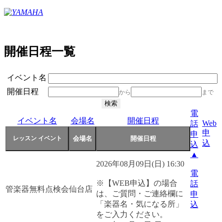
開催日程一覧
イベント名
開催日程
から
まで
電
イベント名
会場名
開催日程
Web
話
申
申
込
込
▲
2026年08月09日(日) 16:30
電
※【WEB申込】の場合
話
管楽器無料点検会
仙台店
は、ご質問・ご連絡欄に
申
「楽器名・気になる所」
込
をご入力ください。