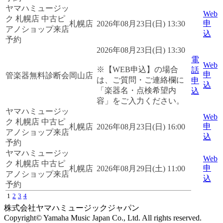
ヤマハミュージッ
Web
ク 札幌店 中古ピ
申
札幌店
2026年08月23日(日) 13:30
アノショップ来店
込
予約
2026年08月23日(日) 13:30
電
Web
※【WEB申込】の場合
話
申
管楽器無料診断会
岡山店
は、ご質問・ご連絡欄に
申
込
「楽器名・点検希望内
込
容」をご入力ください。
ヤマハミュージッ
Web
ク 札幌店 中古ピ
申
札幌店
2026年08月23日(日) 16:00
アノショップ来店
込
予約
ヤマハミュージッ
Web
ク 札幌店 中古ピ
申
札幌店
2026年08月29日(土) 11:00
アノショップ来店
込
予約
1
2
3
4
株式会社ヤマハミュージックジャパン
Copyright© Yamaha Music Japan Co., Ltd. All rights reserved.