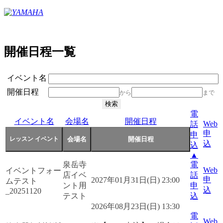
開催日程一覧
イベント名
開催日程
から
まで
電
イベント名
会場名
開催日程
Web
話
申
申
込
込
▲
泉岳寺
電
Web
イベントフォー
店イベ
話
申
2027年01月31日(日) 23:00
ムテスト
ント用
申
込
_20251120
テスト
込
2026年08月23日(日) 13:30
電
Web