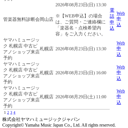
2026年08月23日(日) 13:30
電
Web
※【WEB申込】の場合
話
申
管楽器無料診断会
岡山店
は、ご質問・ご連絡欄に
申
込
「楽器名・点検希望内
込
容」をご入力ください。
ヤマハミュージッ
Web
ク 札幌店 中古ピ
申
札幌店
2026年08月23日(日) 13:30
アノショップ来店
込
予約
ヤマハミュージッ
Web
ク 札幌店 中古ピ
申
札幌店
2026年08月23日(日) 16:00
アノショップ来店
込
予約
ヤマハミュージッ
Web
ク 札幌店 中古ピ
申
札幌店
2026年08月29日(土) 11:00
アノショップ来店
込
予約
1
2
3
4
株式会社ヤマハミュージックジャパン
Copyright© Yamaha Music Japan Co., Ltd. All rights reserved.