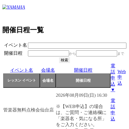
開催日程一覧
イベント名
開催日程
から
まで
電
イベント名
会場名
開催日程
Web
話
申
申
込
込
▼
2026年08月09日(日) 16:30
電
※【WEB申込】の場合
話
管楽器無料点検会
仙台店
は、ご質問・ご連絡欄に
申
「楽器名・気になる所」
込
をご入力ください。