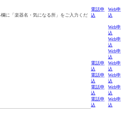
電話申
Web申
絡欄に「楽器名・気になる所」をご入力くだ
込
込
Web申
込
Web申
込
Web申
込
電話申
Web申
込
込
電話申
Web申
込
込
電話申
Web申
込
込
電話申
Web申
込
込