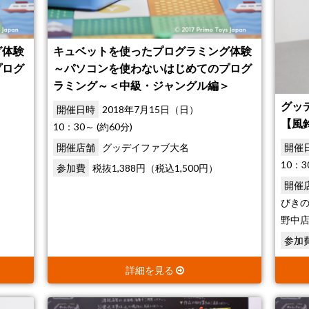
グ体験
キュベットを使ったプログラミング体験
プログ
～パソコンを使わないはじめてのプログ
ラミング～＜中級・ジャングル編＞
グッ
開催日時
2018年7月15日（日）
【風
10：30～ (約60分)
開催店舗
グッデイファブ大名
開催
10：3
参加費
税抜1,388円（税込1,500円）
開催
びきの
野中
参加
詳細を見る