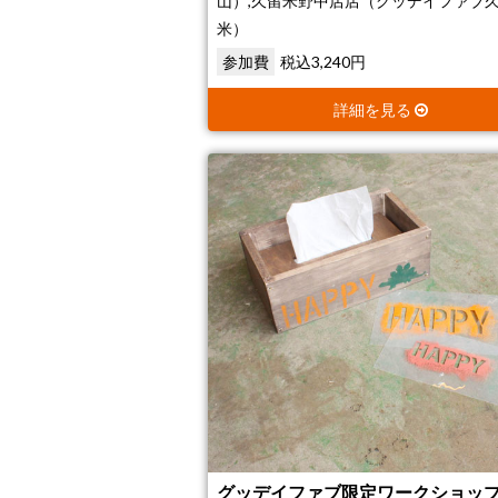
山）,久留米野中店店（グッデイファブ
米）
参加費
税込3,240円
詳細を見る
グッデイファブ限定ワークショップ