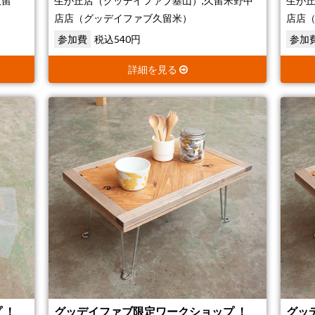
久留
生が丘店（グッデイファブ基山）,久留米野中
生が丘
店店（グッデイファブ久留米）
店店
参加費
税込540円
参加
詳細を見る
 ！
グッデイファブ限定ワークショップ ！
グッ