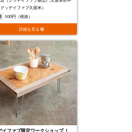
店（グッデイファブ基山）,久留米野中
（グッデイファブ久留米）
費
500円（税抜）
詳細を見る
デイファブ限定ワークショップ ！