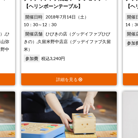
【ヘリンボーンテーブル】
【ヘ
開催日時
2018年7月14日（土）
開催
10：30～12：30
14：3
）,ひ
開催店舗
ひびきの店（グッデイファブひび
開催
基山弥
きの）,久留米野中店店（グッデイファブ久留
参加
米野中
米）
参加費
税込3,240円
詳細を見る