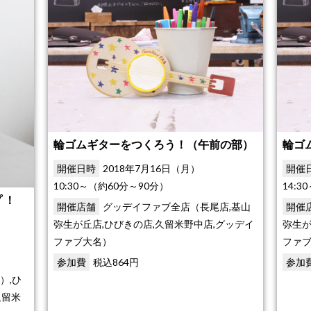
輪ゴムギターをつくろう！（午前の部）
輪ゴ
開催日時
2018年7月16日（月）
開催
10:30～（約60分～90分）
14:
 ！
開催店舗
グッデイファブ全店（長尾店,基山
開催
弥生が丘店,ひびきの店,久留米野中店,グッデイ
弥生が
ファブ大名）
ファ
参加費
税込864円
参加
）,ひ
久留米