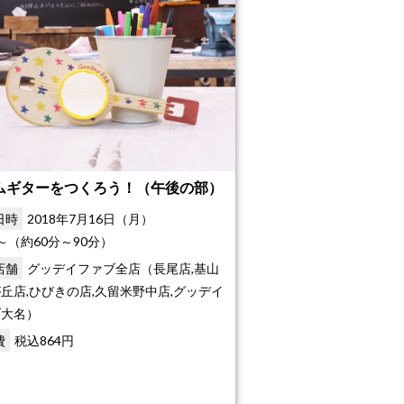
ムギターをつくろう！（午後の部）
日時
2018年7月16日（月）
30～（約60分～90分）
店舗
グッデイファブ全店（長尾店,基山
丘店,ひびきの店,久留米野中店,グッデイ
ブ大名）
費
税込864円