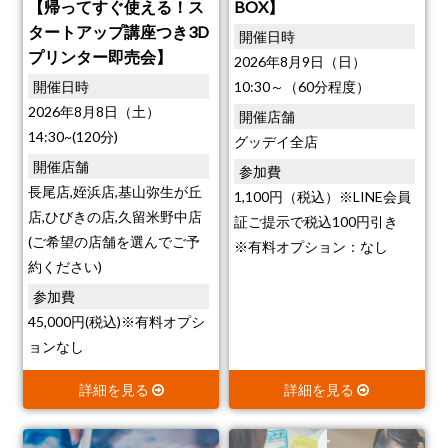
【帰ってすぐ使える！ス
BOX】
タートアップ講座つき3D
開催日時
プリンター即売会】
2026年8月9日（日）
開催日時
10:30～（60分程度）
2026年8月8日（土）
開催店舗
14:30~(120分)
グッデイ全店
開催店舗
参加費
長尾店,姪浜店,基山弥生が丘
1,100円（税込）※LINE会員
店,ひびきの店,久留米野中店
証ご提示で税込100円引き
(ご希望の店舗を選んでご予
※有料オプション：なし
約ください)
参加費
45,000円(税込)※有料オプシ
ョンなし
詳細を見る
詳細を見る