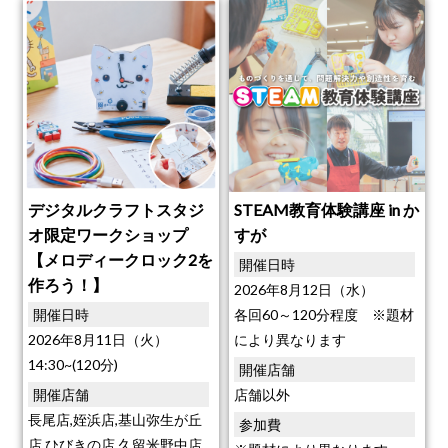
デジタルクラフトスタジ
STEAM教育体験講座 in か
オ限定ワークショップ
すが
【メロディークロック2を
開催日時
作ろう！】
2026年8月12日（水）
開催日時
各回60～120分程度 ※題材
2026年8月11日（火）
により異なります
14:30~(120分)
開催店舗
開催店舗
店舗以外
長尾店,姪浜店,基山弥生が丘
参加費
店,ひびきの店,久留米野中店