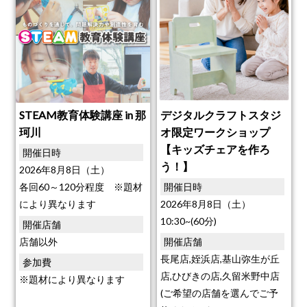
STEAM教育体験講座 in 那
デジタルクラフトスタジ
珂川
オ限定ワークショップ
【キッズチェアを作ろ
開催日時
う！】
2026年8月8日（土）
各回60～120分程度 ※題材
開催日時
により異なります
2026年8月8日（土）
10:30~(60分)
開催店舗
店舗以外
開催店舗
長尾店,姪浜店,基山弥生が丘
参加費
店,ひびきの店,久留米野中店
※題材により異なります
(ご希望の店舗を選んでご予