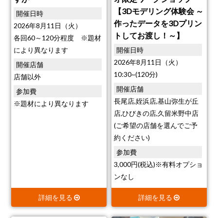
【3Dモデリング体験会 ～
開催日時
作ったデータを3Dプリン
2026年8月11日（火）
トしてお渡し！～】
各回60～120分程度 ※題材
により異なります
開催日時
2026年8月11日（火）
開催店舗
10:30~(120分)
店舗以外
開催店舗
参加費
長尾店,姪浜店,基山弥生が丘
※題材により異なります
店,ひびきの店,久留米野中店
(ご希望の店舗を選んでご予
約ください)
参加費
3,000円(税込)※有料オプショ
ンなし
詳細を見る
詳細を見る