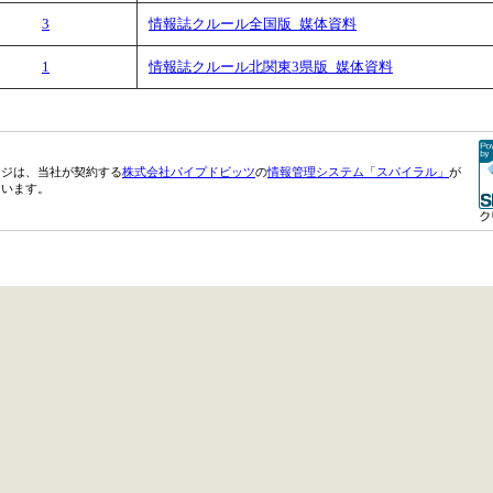
3
情報誌クルール全国版_媒体資料
1
情報誌クルール北関東3県版_媒体資料
ージは、当社が契約する
株式会社パイプドビッツ
の
情報管理システム「スパイラル」
が
ています。