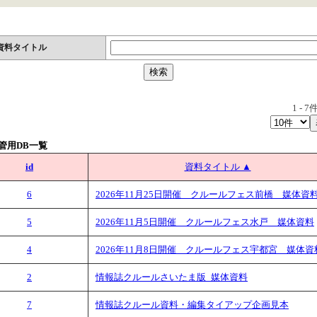
資料タイトル
1
-
7
件
管用DB一覧
id
資料タイトル ▲
6
2026年11月25日開催 クルールフェス前橋 媒体資
5
2026年11月5日開催 クルールフェス水戸 媒体資料
4
2026年11月8日開催 クルールフェス宇都宮 媒体資
2
情報誌クルールさいたま版_媒体資料
7
情報誌クルール資料・編集タイアップ企画見本