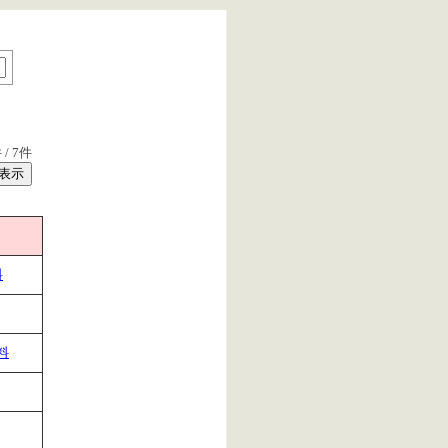
 /
7
件
料
料