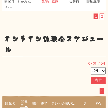
年10月
ちかみん
瓢箪山幸座
大阪府
現地幸座
28日
1
2
オンライン体験会スケジュー
ル
0
-
0
件 /
0
件
1
開催
師範名
開始
終了
テレビ会議URL
ID
PW
日 ▲