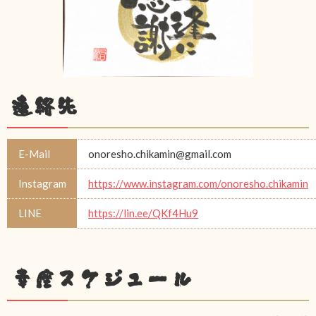
連絡先
E-Mail
onoresho.chikamin@gmail.com
Instagram
https://www.instagram.com/onoresho.chikamin
LINE
https://lin.ee/QKf4Hu9
幸座スケジュール