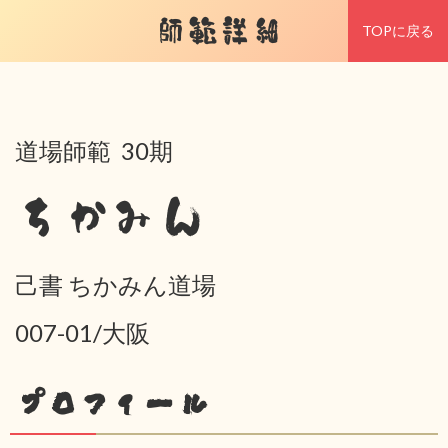
師範詳細
TOPに戻る
道場師範 30期
ちかみん
己書 ちかみん道場
007-01/大阪
プロフィール