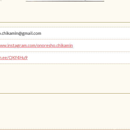
.chikamin@gmail.com
www.instagram.com/onoresho.chikamin
lin.ee/QKf4Hu9