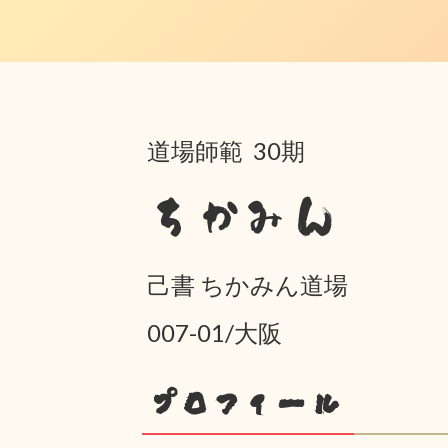
道場師範 30期
ちかみん
己書 ちかみん道場
007-01/大阪
プロフィール