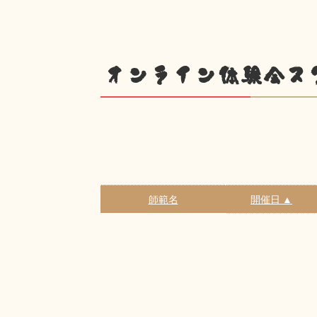
オンライン体験会ス
師範名
開催日 ▲