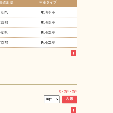
都道府県
幸座タイプ
千葉県
現地幸座
東京都
現地幸座
千葉県
現地幸座
東京都
現地幸座
1
0
-
0
件 /
0
件
1