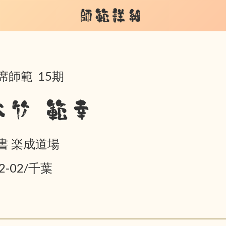
師範詳細
席師範 15期
大竹 範幸
書 楽成道場
2-02/千葉