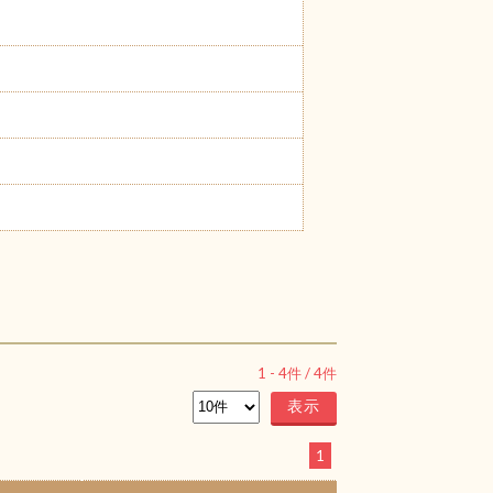
1
-
4
件 /
4
件
1