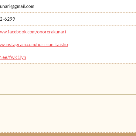
unari@gmail.com
2-6299
www.facebook.com/onorerakunari
ww.instagram.com/nori_sun_taisho
in.ee/fwK1lyh