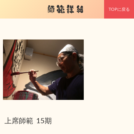
師範詳細
TOPに戻る
上席師範 15期