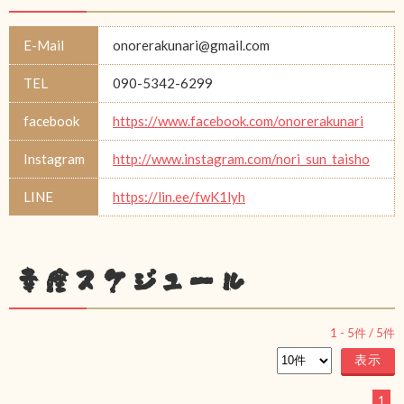
E-Mail
onorerakunari@gmail.com
TEL
090-5342-6299
facebook
https://www.facebook.com/onorerakunari
Instagram
http://www.instagram.com/nori_sun_taisho
LINE
https://lin.ee/fwK1lyh
幸座スケジュール
1
-
5
件 /
5
件
1