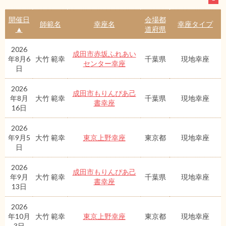
開催日
会場都
師範名
幸座名
幸座タイプ
▲
道府県
2026
成田市赤坂ふれあい
年8月6
大竹 範幸
千葉県
現地幸座
センター幸座
日
2026
成田市もりんぴあ己
年8月
大竹 範幸
千葉県
現地幸座
書幸座
16日
2026
年9月5
大竹 範幸
東京上野幸座
東京都
現地幸座
日
2026
成田市もりんぴあ己
年9月
大竹 範幸
千葉県
現地幸座
書幸座
13日
2026
年10月
大竹 範幸
東京上野幸座
東京都
現地幸座
3日