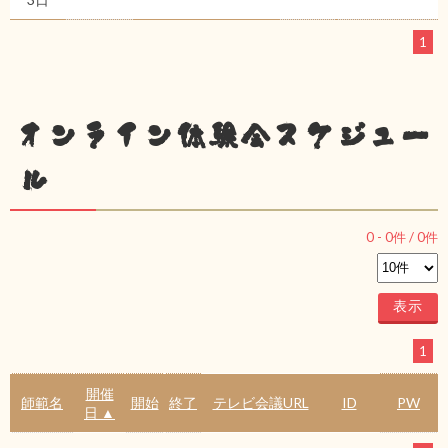
1
オンライン体験会スケジュー
ル
0
-
0
件 /
0
件
1
開催
師範名
開始
終了
テレビ会議URL
ID
PW
日 ▲