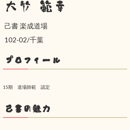
大竹 範幸
己書 楽成道場
102-02/千葉
プロフィール
15期 道場師範 認定
己書の魅力