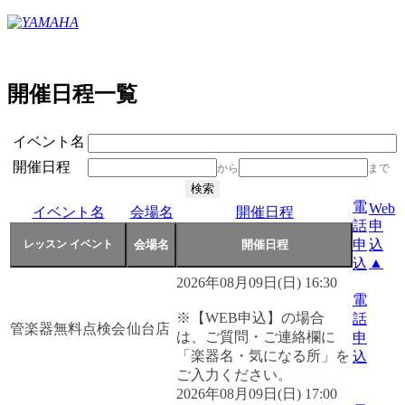
開催日程一覧
イベント名
開催日程
から
まで
電
Web
イベント名
会場名
開催日程
話
申
申
込
▲
込
2026年08月09日(日) 16:30
電
※【WEB申込】の場合
話
管楽器無料点検会
仙台店
は、ご質問・ご連絡欄に
申
「楽器名・気になる所」を
込
ご入力ください。
2026年08月09日(日) 17:00