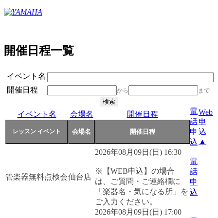
開催日程一覧
イベント名
開催日程
から
まで
電
Web
イベント名
会場名
開催日程
話
申
申
込
▲
込
2026年08月09日(日) 16:30
電
※【WEB申込】の場合
話
管楽器無料点検会
仙台店
は、ご質問・ご連絡欄に
申
「楽器名・気になる所」を
込
ご入力ください。
2026年08月09日(日) 17:00