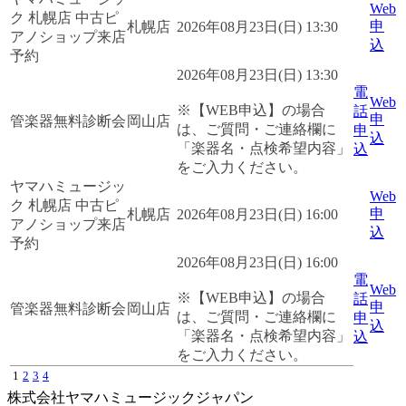
Web
ク 札幌店 中古ピ
申
札幌店
2026年08月23日(日) 13:30
アノショップ来店
込
予約
2026年08月23日(日) 13:30
電
Web
※【WEB申込】の場合
話
申
管楽器無料診断会
岡山店
は、ご質問・ご連絡欄に
申
込
「楽器名・点検希望内容」
込
をご入力ください。
ヤマハミュージッ
Web
ク 札幌店 中古ピ
申
札幌店
2026年08月23日(日) 16:00
アノショップ来店
込
予約
2026年08月23日(日) 16:00
電
Web
※【WEB申込】の場合
話
申
管楽器無料診断会
岡山店
は、ご質問・ご連絡欄に
申
込
「楽器名・点検希望内容」
込
をご入力ください。
1
2
3
4
株式会社ヤマハミュージックジャパン