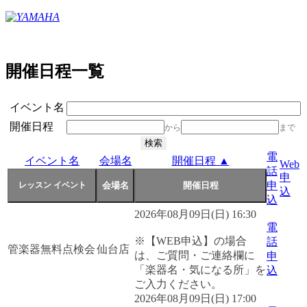
開催日程一覧
イベント名
開催日程
から
まで
電
イベント名
会場名
開催日程 ▲
Web
話
申
申
込
込
2026年08月09日(日) 16:30
電
※【WEB申込】の場合
話
管楽器無料点検会
仙台店
は、ご質問・ご連絡欄に
申
「楽器名・気になる所」を
込
ご入力ください。
2026年08月09日(日) 17:00