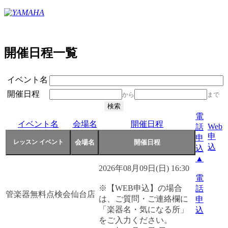
開催日程一覧
イベント名
開催日程
から
まで
電
イベント名
会場名
開催日程
Web
話
申
申
込
込
▲
2026年08月09日(日) 16:30
電
※【WEB申込】の場合
話
管楽器無料点検会
仙台店
は、ご質問・ご連絡欄に
申
「楽器名・気になる所」
込
をご入力ください。