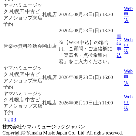
ヤマハミュージッ
Web
ク 札幌店 中古ピ
申
札幌店
2026年08月23日(日) 13:30
アノショップ来店
込
予約
2026年08月23日(日) 13:30
電
Web
※【WEB申込】の場合
話
申
管楽器無料診断会
岡山店
は、ご質問・ご連絡欄に
申
込
「楽器名・点検希望内
込
容」をご入力ください。
ヤマハミュージッ
Web
ク 札幌店 中古ピ
申
札幌店
2026年08月23日(日) 16:00
アノショップ来店
込
予約
ヤマハミュージッ
Web
ク 札幌店 中古ピ
申
札幌店
2026年08月29日(土) 11:00
アノショップ来店
込
予約
1
2
3
4
株式会社ヤマハミュージックジャパン
Copyright© Yamaha Music Japan Co., Ltd. All rights reserved.