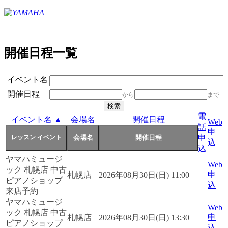
開催日程一覧
イベント名
開催日程
から
まで
電
イベント名 ▲
会場名
開催日程
Web
話
申
申
込
込
ヤマハミュージ
Web
ック 札幌店 中古
申
札幌店
2026年08月30日(日) 11:00
ピアノショップ
込
来店予約
ヤマハミュージ
Web
ック 札幌店 中古
申
札幌店
2026年08月30日(日) 13:30
ピアノショップ
込