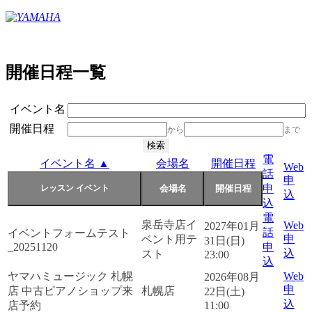
開催日程一覧
イベント名
開催日程
から
まで
電
イベント名 ▲
会場名
開催日程
Web
話
申
申
込
込
電
泉岳寺店イ
Web
2027年01月
話
イベントフォームテスト
申
ベント用テ
31日(日)
_20251120
申
込
スト
23:00
込
ヤマハミュージック 札幌
Web
2026年08月
申
店 中古ピアノショップ来
札幌店
22日(土)
込
店予約
11:00