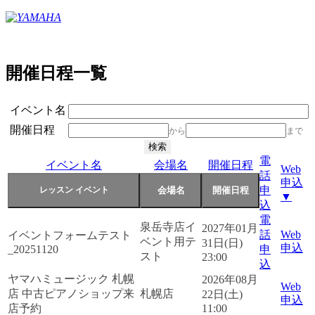
開催日程一覧
イベント名
開催日程
から
まで
電
イベント名
会場名
開催日程
Web
話
申込
申
▼
込
電
泉岳寺店イ
2027年01月
話
Web
イベントフォームテスト
ベント用テ
31日(日)
申込
_20251120
申
スト
23:00
込
ヤマハミュージック 札幌
2026年08月
Web
店 中古ピアノショップ来
札幌店
22日(土)
申込
店予約
11:00