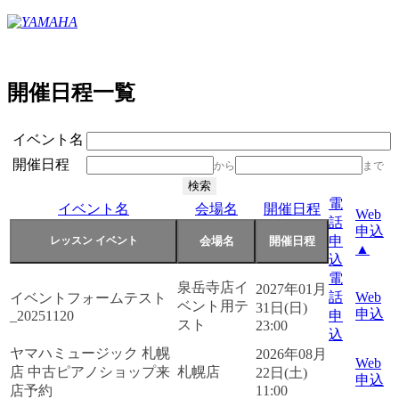
開催日程一覧
イベント名
開催日程
から
まで
電
イベント名
会場名
開催日程
Web
話
申込
申
▲
込
電
泉岳寺店イ
2027年01月
話
Web
イベントフォームテスト
ベント用テ
31日(日)
申込
_20251120
申
スト
23:00
込
ヤマハミュージック 札幌
2026年08月
Web
店 中古ピアノショップ来
札幌店
22日(土)
申込
店予約
11:00