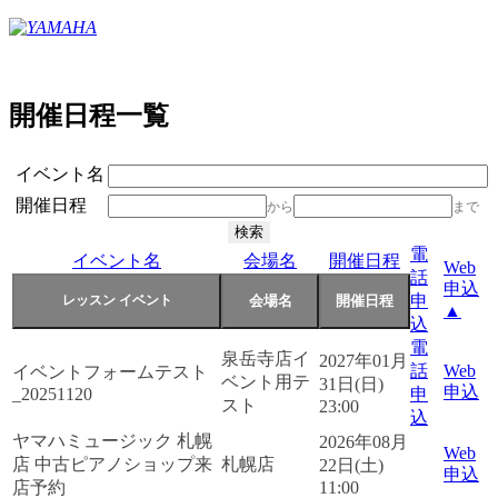
開催日程一覧
イベント名
開催日程
から
まで
電
イベント名
会場名
開催日程
Web
話
申込
申
▲
込
電
泉岳寺店イ
2027年01月
話
Web
イベントフォームテスト
ベント用テ
31日(日)
申込
_20251120
申
スト
23:00
込
ヤマハミュージック 札幌
2026年08月
Web
店 中古ピアノショップ来
札幌店
22日(土)
申込
店予約
11:00