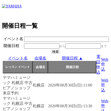
開催日程一覧
イベント名
開催日程
から
まで
電
イベント名
会場名
開催日程 ▲
Web
話
申
申
込
込
ヤマハミュージ
Web
ック 札幌店 中古
申
札幌店
2026年08月30日(日) 11:00
ピアノショップ
込
来店予約
ヤマハミュージ
Web
ック 札幌店 中古
申
札幌店
2026年08月30日(日) 13:30
ピアノショップ
込