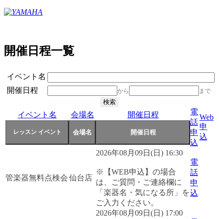
開催日程一覧
イベント名
開催日程
から
まで
電
イベント名
会場名
開催日程
Web
話
申
申
込
込
2026年08月09日(日) 16:30
電
※【WEB申込】の場合
話
管楽器無料点検会
仙台店
は、ご質問・ご連絡欄に
申
「楽器名・気になる所」を
込
ご入力ください。
2026年08月09日(日) 17:00