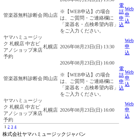
電
Web
※【WEB申込】の場合
話
申
管楽器無料診断会
岡山店
は、ご質問・ご連絡欄に
申
込
「楽器名・点検希望内容」
込
をご入力ください。
ヤマハミュージッ
Web
ク 札幌店 中古ピ
申
札幌店
2026年08月23日(日) 13:30
アノショップ来店
込
予約
2026年08月23日(日) 16:00
電
Web
※【WEB申込】の場合
話
申
管楽器無料診断会
岡山店
は、ご質問・ご連絡欄に
申
込
「楽器名・点検希望内容」
込
をご入力ください。
ヤマハミュージッ
Web
ク 札幌店 中古ピ
申
札幌店
2026年08月23日(日) 16:00
アノショップ来店
込
予約
1
2
3
4
株式会社ヤマハミュージックジャパン