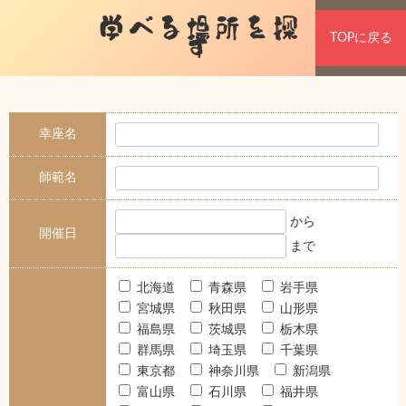
学べる場所を探
TOPに戻る
す
幸座名
師範名
から
開催日
まで
北海道
青森県
岩手県
宮城県
秋田県
山形県
福島県
茨城県
栃木県
群馬県
埼玉県
千葉県
東京都
神奈川県
新潟県
富山県
石川県
福井県