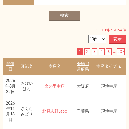
1
-
10
件 /
2064
件
1
2
3
4
5
...
207
開催
会場都
師範名
幸座名
幸座タイプ ▲
日
道府県
2026
おけい
年8月
文の里幸座
大阪府
現地幸座
はん
22日
2026
年11
さくら
北習志野Labo
千葉県
現地幸座
月18
みどり
日