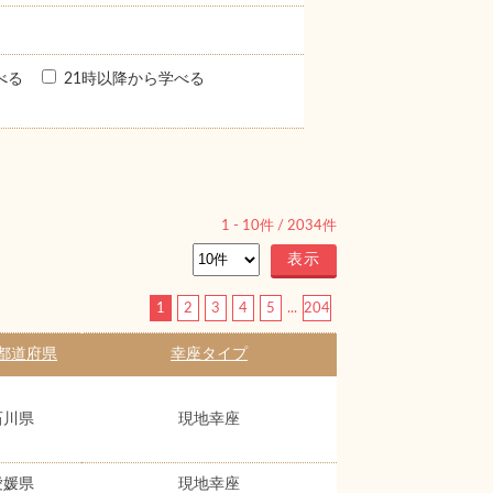
べる
21時以降から学べる
1
-
10
件 /
2034
件
1
2
3
4
5
...
204
都道府県
幸座タイプ
石川県
現地幸座
愛媛県
現地幸座