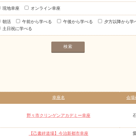
現地幸座
オンライン幸座
朝活
午前から学べる
午後から学べる
夕方以降から学
土日祝に学べる
幸座名
会場
野々市クリンゲンアカデミー幸座
【己書絆道場】今治新都市幸座