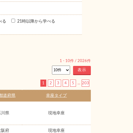
べる
21時以降から学べる
1
-
10
件 /
2026
件
1
2
3
4
5
...
203
都道府県
幸座タイプ
石川県
現地幸座
大阪府
現地幸座