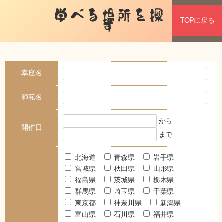
学べる場所を探
TOPに戻る
す
幸座名
師範名
から
開催日
まで
北海道
青森県
岩手県
宮城県
秋田県
山形県
福島県
茨城県
栃木県
群馬県
埼玉県
千葉県
東京都
神奈川県
新潟県
富山県
石川県
福井県