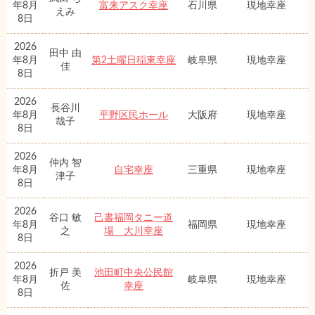
年8月
富来アスク幸座
石川県
現地幸座
えみ
8日
2026
田中 由
年8月
第2土曜日稲東幸座
岐阜県
現地幸座
佳
8日
2026
長谷川
年8月
平野区民ホール
大阪府
現地幸座
哉子
8日
2026
仲内 智
年8月
自宅幸座
三重県
現地幸座
津子
8日
2026
谷口 敏
己書福岡タニー道
年8月
福岡県
現地幸座
之
場 大川幸座
8日
2026
折戸 美
池田町中央公民館
年8月
岐阜県
現地幸座
佐
幸座
8日