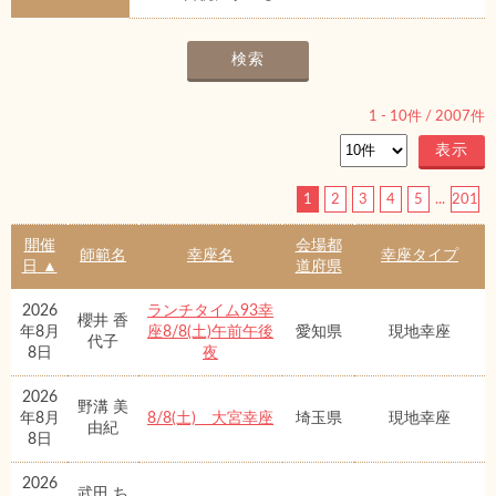
1
-
10
件 /
2007
件
1
2
3
4
5
...
201
開催
会場都
師範名
幸座名
幸座タイプ
日 ▲
道府県
2026
ランチタイム93幸
櫻井 香
年8月
座8/8(土)午前午後
愛知県
現地幸座
代子
8日
夜
2026
野溝 美
年8月
8/8(土) 大宮幸座
埼玉県
現地幸座
由紀
8日
2026
武田 ち