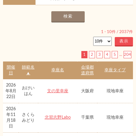
1
-
10
件 /
2037
件
1
2
3
4
5
...
204
開催
師範名
会場都
幸座名
幸座タイプ
日
▲
道府県
2026
おけい
年8月
文の里幸座
大阪府
現地幸座
はん
22日
2026
年11
さくら
北習志野Labo
千葉県
現地幸座
月18
みどり
日