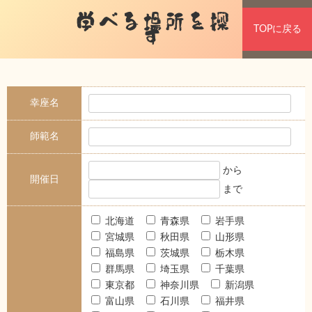
学べる場所を探
TOPに戻る
す
幸座名
師範名
から
開催日
まで
北海道
青森県
岩手県
宮城県
秋田県
山形県
福島県
茨城県
栃木県
群馬県
埼玉県
千葉県
東京都
神奈川県
新潟県
富山県
石川県
福井県