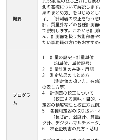
JCSS制度の立ち上げにも携わった 中本 文男氏が
測の基礎について解説します。「用語」「単位」
果のまとめ方」をはじめとして、「測定のトレー
概要
ィ」「計測器の校正を行う意味」、さらに「長さ
計、質量計などの各種計測器の取り扱いや校正例
て説明します。これから計測に関わる技術職の方
ん、計測器を扱う技術部署や校正機関との連携を
たい事務職の方にもおすすめの内容です。
1. 計量の歴史・計量単位
（SI単位、単位記号）
2. 計量計測の基礎・用語
3. 測定結果のまとめ方
（測定値の扱い方、有効数字、数値の丸め方
の表し方等）
4. 計測器の校正について
プログラ
（校正する意味・目的、校正に必要な情報・
ム
定器の精度管理と校正方式例）
5. 各種測定器の取り扱い・校正例
（長さ計、温度計、質量計、圧力計、力計測
ク計、デジタルマルチメータ）
6. 校正証明書の見方・活用