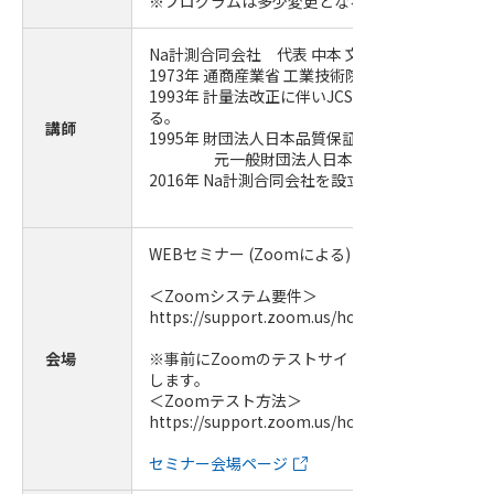
※プログラムは多少変更となる場合がございます
Na計測合同会社 代表 中本 文男 氏
1973年 通商産業省 工業技術院 計量研究所入所。
1993年 計量法改正に伴いJCSS制度立ち上げ業務
る。
講師
1995年 財団法人日本品質保証機構入構。
元一般財団法人日本品質保証機構 理事
2016年 Na計測合同会社を設立。
WEBセミナー (Zoomによる)
＜Zoomシステム要件＞
https://support.zoom.us/hc/ja/articles/20136
会場
※事前にZoomのテストサイトにて必ず視聴確認
します。
＜Zoomテスト方法＞
https://support.zoom.us/hc/ja/articles/11500
セミナー会場ページ