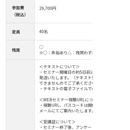
参加費
29,700
円
（税込）
40
名
定員
◯
残席
※○：余裕あり△：残席わずか
＜テキストについて＞
・セミナー開催日の約5日前に事務局より参加者
発送いたします。（テキスト発送後のキャンセル
できませんのでご了承ください。）
・テキストの電子ファイルでの提供はしておりま
＜WEBセミナー視聴URLについて＞
・視聴URL、パスコードは開催日前日までに参加
メールにてご案内いたします。
＜受講証について＞
・セミナー終了後、アンケートに回答いただいた