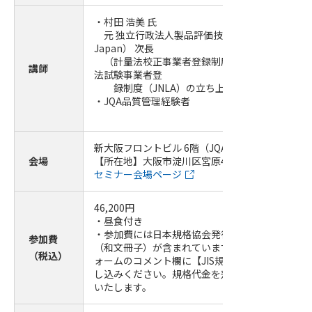
・村田 浩美 氏
元 独立行政法人製品評価技術基盤機構 認定セン
Japan） 次長
（計量法校正事業者登録制度（JCSS）および
講師
法試験事業者登
録制度（JNLA）の立ち上げ、審査員などに従
・JQA品質管理経験者
新大阪フロントビル 6階（JQA 関西支部 大会議室
会場
【所在地】大阪市淀川区宮原4-1-9
セミナー会場ページ
46,200
円
・昼食付き
・参加費には日本規格協会発行の「JIS Q 17025：
参加費
（和文冊子）が含まれています。不要な場合は申
（税込）
ォームのコメント欄に【JIS規格不要】とご入力
し込みください。規格代金を差し引いた参加費に
いたします。