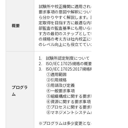
試験所や校正機関に適用される ISO/IEC 17025:2
要求事項の意図や解釈について、具体的な事例を
ら分かりやすく解説します。試験所・校正機関と
定取得を目指す方に最適な内容です。また、この
概要
部監査の監査基準にも用いられるため、内部監査
す方の最初のステップとしてもおすすめです。さ
の規格の考え方は社内校正にも適用可能であり、
のレベル向上にも役立てていただけます。
1. 試験所認定制度について
2. ISO/IEC 17025規格の概要
3. ISO/IEC 17025:2017規格解説
①適用範囲
②引用規格
③用語及び定義
プログラ
④一般要求事項
ム
⑤組織構成に関する要求事項
⑥資源に関する要求事項
⑦プロセスに関する要求事項
⑧マネジメントシステムに関する要求事項
※プログラムは多少変更となる場合がございます