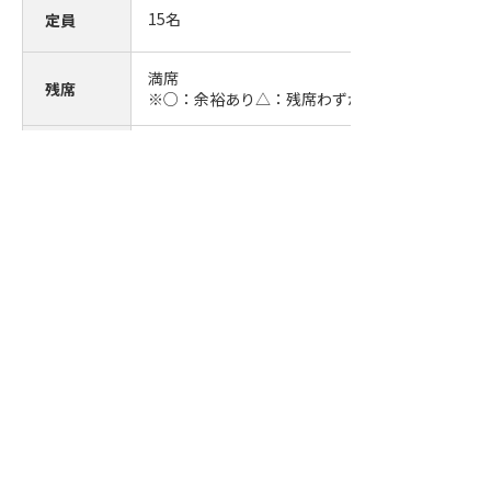
15
名
定員
満席
残席
※○：余裕あり△：残席わずか
※本セミナーは、WEBでの配信も同時に行います
備考
＜受講証について＞
・セミナー終了後、アンケートに回答いただいた
講証PDFをお送りいたします。
JQA計測セミナーに関するお
問い合わせ先
JQA計測セミナー事務局
TEL :
042-641-6979