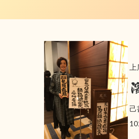
上
己
1