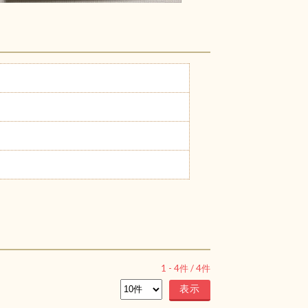
1
-
4
件 /
4
件