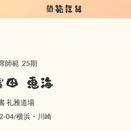
師範詳細
席師範 25期
濱田 恵海
書 礼雅道場
02-04/横浜・川崎