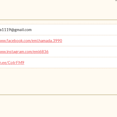
a1119@gmail.com
www.facebook.com/emi.hamada.3990
www.instagram.com/emi6836
lin.ee/CotrFM9