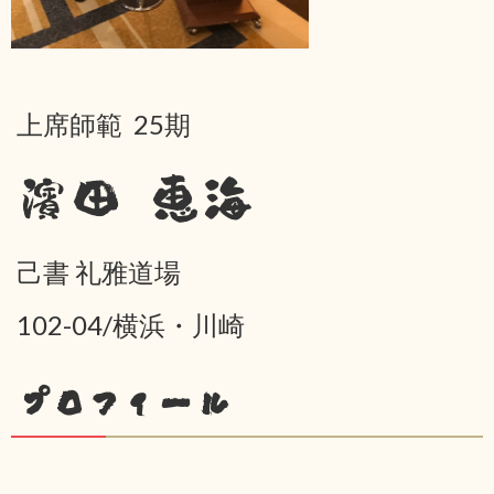
上席師範 25期
濱田 恵海
己書 礼雅道場
102-04/横浜・川崎
プロフィール