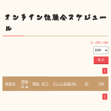
オンライン体験会スケジュー
ル
0
-
0
件 /
0
件
1
開催
師範名
開始
終了
テレビ会議URL
ID
PW
日 ▲
1