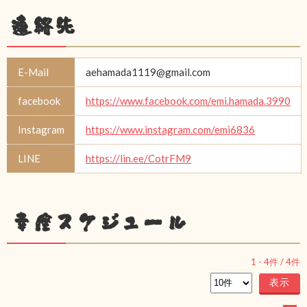
連絡先
E-Mail
aehamada1119@gmail.com
facebook
https://www.facebook.com/emi.hamada.3990
Instagram
https://www.instagram.com/emi6836
LINE
https://lin.ee/CotrFM9
幸座スケジュール
1
-
4
件 /
4
件