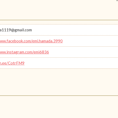
a1119@gmail.com
www.facebook.com/emi.hamada.3990
www.instagram.com/emi6836
lin.ee/CotrFM9