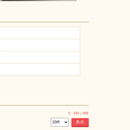
1
-
4
件 /
4
件