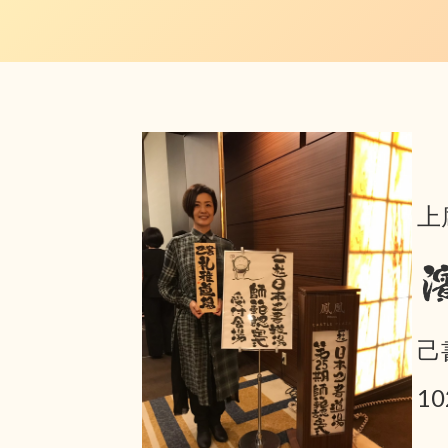
上
己
1