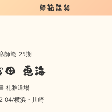
師範詳細
席師範 25期
濱田 恵海
書 礼雅道場
02-04/横浜・川崎