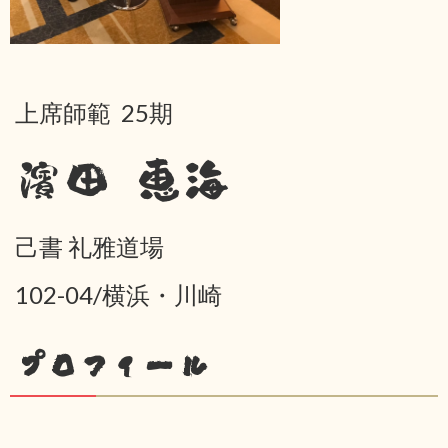
上席師範 25期
濱田 恵海
己書 礼雅道場
102-04/横浜・川崎
プロフィール