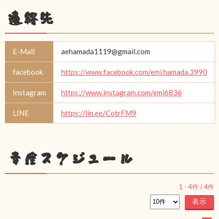
連絡先
E-Mail
aehamada1119@gmail.com
facebook
https://www.facebook.com/emi.hamada.3990
Instagram
https://www.instagram.com/emi6836
LINE
https://lin.ee/CotrFM9
幸座スケジュール
1
-
4
件 /
4
件