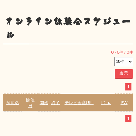
オンライン体験会スケジュー
ル
0
-
0
件 /
0
件
1
開催
師範名
開始
終了
テレビ会議URL
ID ▲
PW
日
1