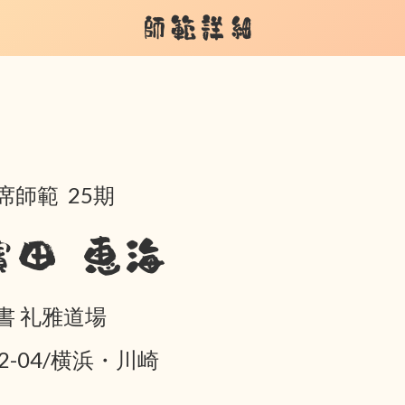
師範詳細
席師範 25期
濱田 恵海
書 礼雅道場
02-04/横浜・川崎