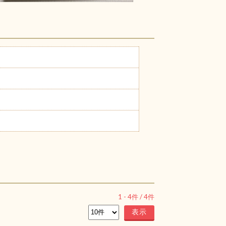
1
-
4
件 /
4
件