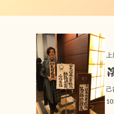
上
己
1