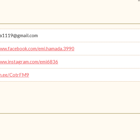
a1119@gmail.com
www.facebook.com/emi.hamada.3990
www.instagram.com/emi6836
lin.ee/CotrFM9