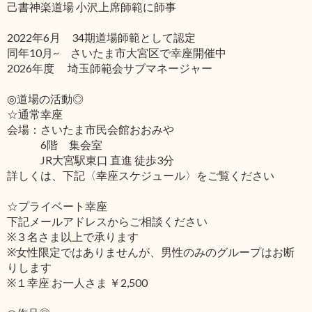
己書神楽道場 小沢上席師範に師事
2022年6月 34期道場師範として認定
同年10月~ さいたま市大宮区で幸座開催中
2026年度 埼玉師範会サブマネージャー
◎道場の活動◎
☆通常幸座
会場：さいたま市民会館おおみや
6階 集会室
JR大宮駅東口 直進 徒歩3分
詳しくは、下記〈幸座スケジュール〉をご覧ください
☆プライベート幸座
下記メールアドレスからご相談ください
※３名さま以上で承ります
※女性限定ではありませんが、男性のみのグループはお断
りします
※１幸座 お一人さま ￥2,500