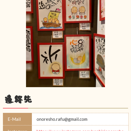
連絡先
E-Mail
onoresho.rafu@gmail.com