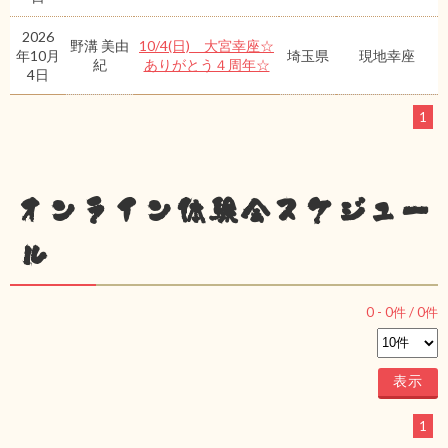
2026
野溝 美由
10/4(日) 大宮幸座☆
年10月
埼玉県
現地幸座
紀
ありがとう４周年☆
4日
1
オンライン体験会スケジュー
ル
0
-
0
件 /
0
件
1