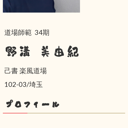
道場師範 34期
野溝 美由紀
己書 楽風道場
102-03/埼玉
プロフィール