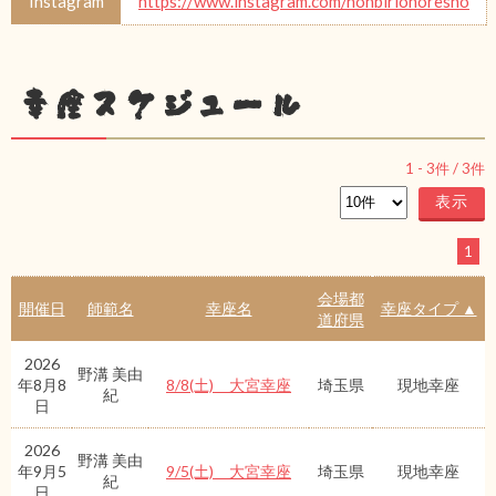
Instagram
https://www.instagram.com/nonbirionoresho
幸座スケジュール
1
-
3
件 /
3
件
1
会場都
開催日
師範名
幸座名
幸座タイプ ▲
道府県
2026
野溝 美由
年8月8
8/8(土) 大宮幸座
埼玉県
現地幸座
紀
日
2026
野溝 美由
年9月5
9/5(土) 大宮幸座
埼玉県
現地幸座
紀
日