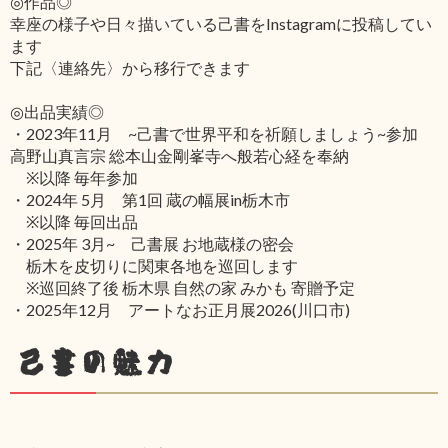
◎作品◎
幸座の様子や日々描いている己書をInstagramに投稿してい
ます
下記〈連絡先〉から移行できます
◎出品実績◎
・2023年11月 ~己書で世界平和を祈願しましょう~参加
高野山真言宗 総本山金剛峯寺へ般若心経を奉納
※以降 毎年参加
・2024年 5月 第1回 蔵の幅展in栃木市
※以降 毎回出品
・2025年 3月~ 己書展 お地蔵様の密会
栃木を皮切りに関東各地を巡回します
※巡回終了後 栃木県 自然の家 みかも 寄贈予定
・2025年12月 アートなお正月展2026(川口市)
己書の魅力