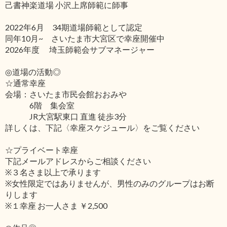
己書神楽道場 小沢上席師範に師事
2022年6月 34期道場師範として認定
同年10月~ さいたま市大宮区で幸座開催中
2026年度 埼玉師範会サブマネージャー
◎道場の活動◎
☆通常幸座
会場：さいたま市民会館おおみや
6階 集会室
JR大宮駅東口 直進 徒歩3分
詳しくは、下記〈幸座スケジュール〉をご覧ください
☆プライベート幸座
下記メールアドレスからご相談ください
※３名さま以上で承ります
※女性限定ではありませんが、男性のみのグループはお断
りします
※１幸座 お一人さま ￥2,500