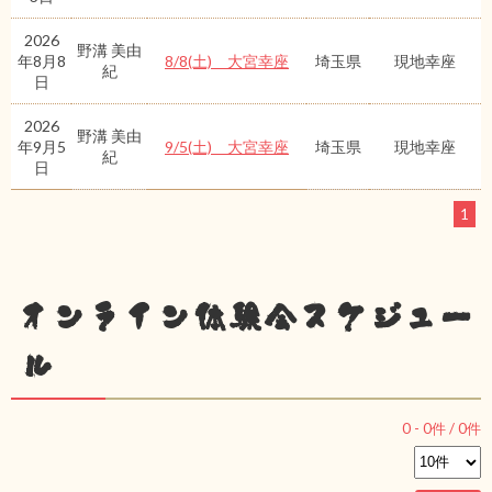
2026
野溝 美由
年8月8
8/8(土) 大宮幸座
埼玉県
現地幸座
紀
日
2026
野溝 美由
年9月5
9/5(土) 大宮幸座
埼玉県
現地幸座
紀
日
1
オンライン体験会スケジュー
ル
0
-
0
件 /
0
件