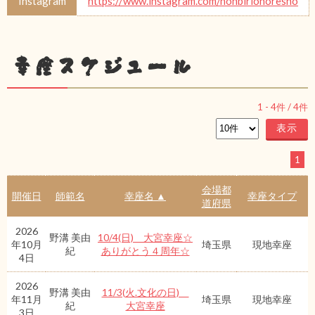
Instagram
https://www.instagram.com/nonbirionoresho
幸座スケジュール
1
-
4
件 /
4
件
1
会場都
開催日
師範名
幸座名 ▲
幸座タイプ
道府県
2026
野溝 美由
10/4(日) 大宮幸座☆
年10月
埼玉県
現地幸座
紀
ありがとう４周年☆
4日
2026
野溝 美由
11/3(火.文化の日)
年11月
埼玉県
現地幸座
紀
大宮幸座
3日