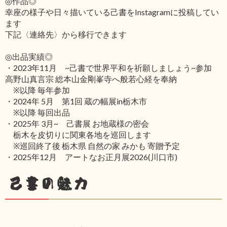
◎作品◎
幸座の様子や日々描いている己書をInstagramに投稿してい
ます
下記〈連絡先〉から移行できます
◎出品実績◎
・2023年11月 ~己書で世界平和を祈願しましょう~参加
高野山真言宗 総本山金剛峯寺へ般若心経を奉納
※以降 毎年参加
・2024年 5月 第1回 蔵の幅展in栃木市
※以降 毎回出品
・2025年 3月~ 己書展 お地蔵様の密会
栃木を皮切りに関東各地を巡回します
※巡回終了後 栃木県 自然の家 みかも 寄贈予定
・2025年12月 アートなお正月展2026(川口市)
己書の魅力