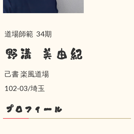
道場師範 34期
野溝 美由紀
己書 楽風道場
102-03/埼玉
プロフィール