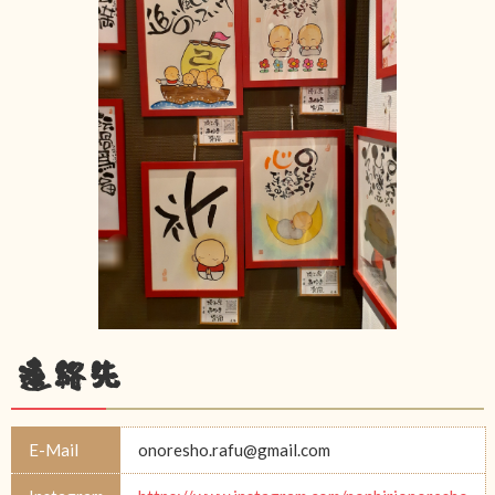
連絡先
E-Mail
onoresho.rafu@gmail.com