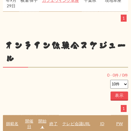
年9月
横瀬 律子
カフェウイング幸座
千葉県
現地幸座
29日
1
オンライン体験会スケジュー
ル
0
-
0
件 /
0
件
1
開催
開始
師範名
終了
テレビ会議URL
ID
PW
日
▲