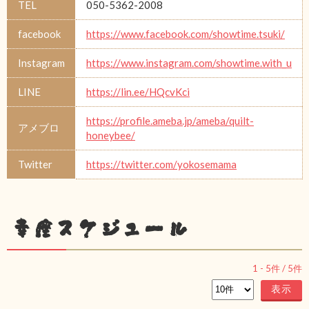
TEL
050-5362-2008
facebook
https://www.facebook.com/showtime.tsuki/
Instagram
https://www.instagram.com/showtime.with_u
LINE
https://lin.ee/HQcvKci
https://profile.ameba.jp/ameba/quilt-
アメブロ
honeybee/
Twitter
https://twitter.com/yokosemama
幸座スケジュール
1
-
5
件 /
5
件