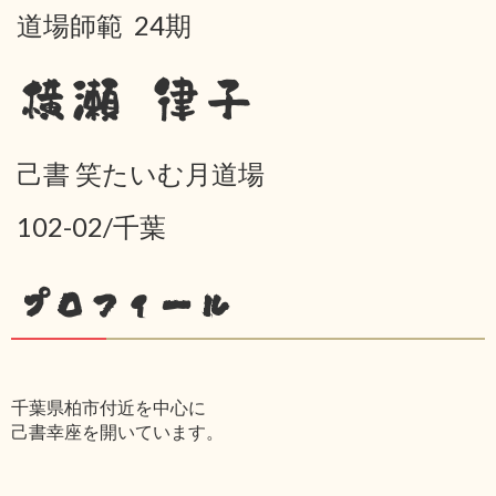
道場師範 24期
横瀬 律子
己書 笑たいむ月道場
102-02/千葉
プロフィール
千葉県柏市付近を中心に
己書幸座を開いています。