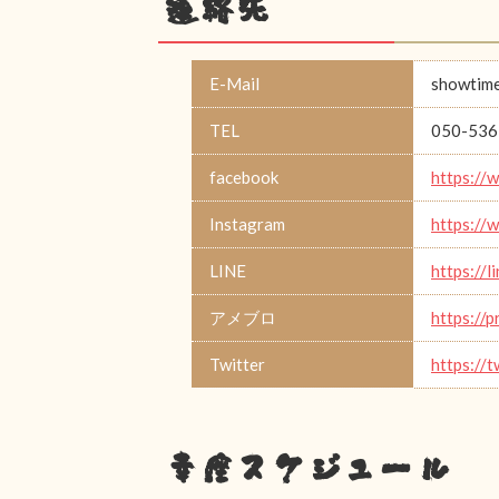
連絡先
E-Mail
showtime
TEL
050-536
facebook
https://
Instagram
https://
LINE
https://
アメブロ
https://
Twitter
https://
幸座スケジュール