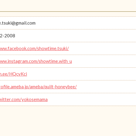
.tsuki@gmail.com
2-2008
www.facebook.com/showtime.tsuki/
www.instagram.com/showtime.with_u
lin.ee/HQcvKci
profile.ameba.jp/ameba/quilt-honeybee/
twitter.com/yokosemama