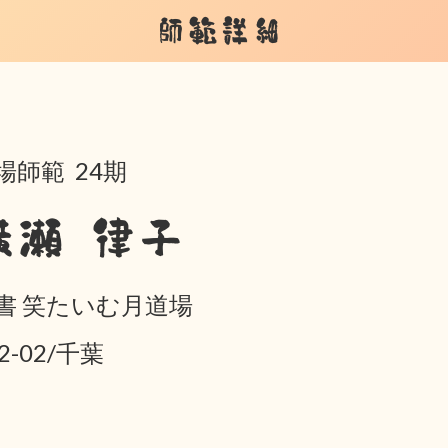
師範詳細
場師範 24期
横瀬 律子
書 笑たいむ月道場
2-02/千葉