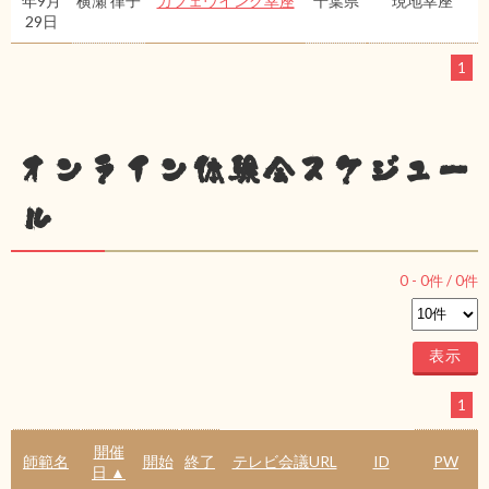
年9月
横瀬 律子
カフェウイング幸座
千葉県
現地幸座
29日
1
オンライン体験会スケジュー
ル
0
-
0
件 /
0
件
1
開催
師範名
開始
終了
テレビ会議URL
ID
PW
日 ▲