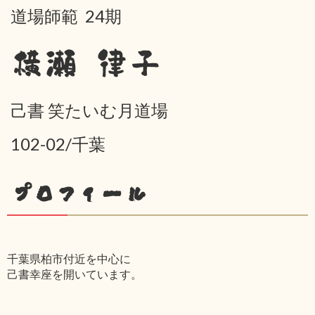
道場師範 24期
横瀬 律子
己書 笑たいむ月道場
102-02/千葉
プロフィール
千葉県柏市付近を中心に
己書幸座を開いています。