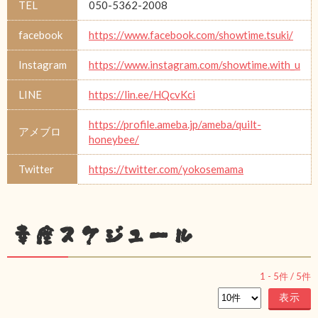
TEL
050-5362-2008
facebook
https://www.facebook.com/showtime.tsuki/
Instagram
https://www.instagram.com/showtime.with_u
LINE
https://lin.ee/HQcvKci
https://profile.ameba.jp/ameba/quilt-
アメブロ
honeybee/
Twitter
https://twitter.com/yokosemama
幸座スケジュール
1
-
5
件 /
5
件