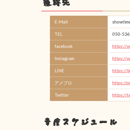
連絡先
E-Mail
showtime
TEL
050-536
facebook
https://
Instagram
https://
LINE
https://
アメブロ
https://
Twitter
https://
幸座スケジュール