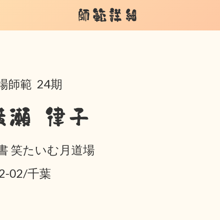
師範詳細
場師範 24期
横瀬 律子
書 笑たいむ月道場
2-02/千葉