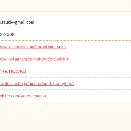
.tsuki@gmail.com
2-2008
www.facebook.com/showtime.tsuki/
www.instagram.com/showtime.with_u
lin.ee/HQcvKci
profile.ameba.jp/ameba/quilt-honeybee/
twitter.com/yokosemama