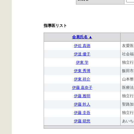
指導医リスト
会員氏名 ▲
伊佐 真徳
友愛医
伊達 優子
社会福
伊東 学
独立行
伊東 秀博
飯田市
伊東 祥介
山本整
伊藤 嘉奈子
医療法
伊藤 雅明
独立行
伊藤 幹人
聖路加
伊藤 圭吾
独立行
伊藤 研悠
あいち