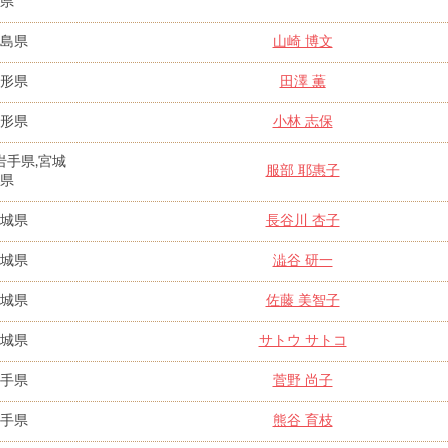
県
島県
山崎 博文
形県
田澤 薫
形県
小林 志保
岩手県,宮城
服部 耶惠子
県
城県
長谷川 杏子
城県
澁谷 研一
城県
佐藤 美智子
城県
サトウ サトコ
手県
菅野 尚子
手県
熊谷 育枝