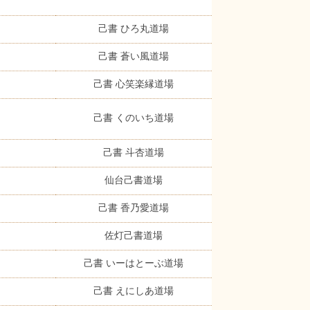
己書 ひろ丸道場
己書 蒼い風道場
己書 心笑楽縁道場
己書 くのいち道場
己書 斗杏道場
仙台己書道場
己書 香乃愛道場
佐灯己書道場
己書 いーはとーぶ道場
己書 えにしあ道場