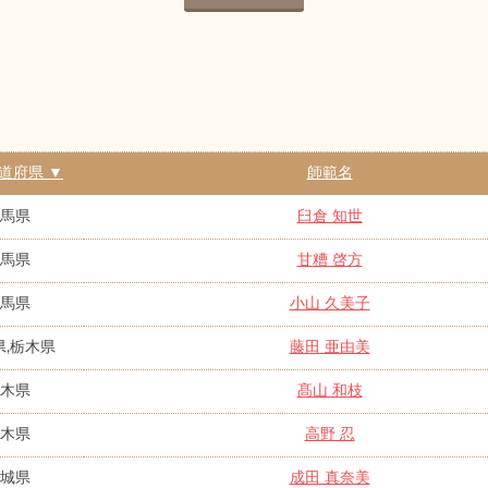
道府県 ▼
師範名
馬県
臼倉 知世
馬県
甘糟 啓方
馬県
小山 久美子
県,栃木県
藤田 亜由美
木県
髙山 和枝
木県
高野 忍
城県
成田 真奈美