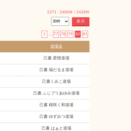
2371
-
2400
件 /
2428
件
1
...
77
78
79
80
81
道場名
己書 星憬道場
己書 福だるま道場
己書くみこ道場
己書 ふじプリあゆみ道場
己書 桜咲く和道場
己書 ゆずみつ道場
己書 はぁと道場