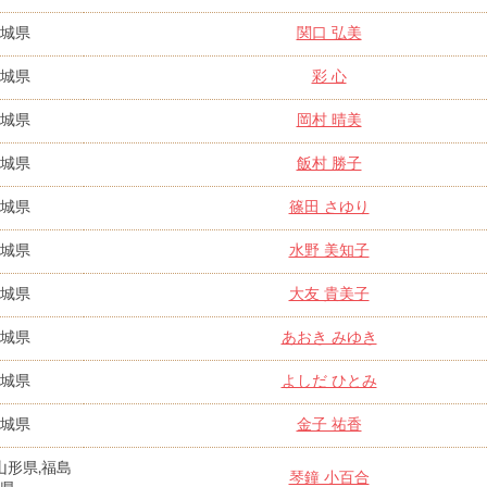
城県
関口 弘美
城県
彩 心
城県
岡村 晴美
城県
飯村 勝子
城県
篠田 さゆり
城県
水野 美知子
城県
大友 貴美子
城県
あおき みゆき
城県
よしだ ひとみ
城県
金子 祐香
山形県,福島
琴鐘 小百合