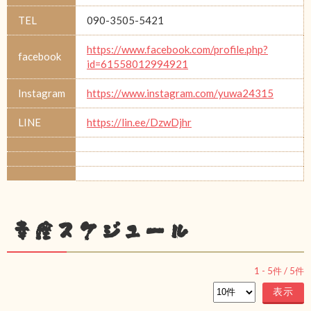
TEL
090-3505-5421
https://www.facebook.com/profile.php?
facebook
id=61558012994921
Instagram
https://www.instagram.com/yuwa24315
LINE
https://lin.ee/DzwDjhr
幸座スケジュール
1
-
5
件 /
5
件