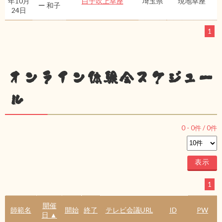
年10月
白子吹上幸座
埼玉県
現地幸座
ー 和子
24日
1
オンライン体験会スケジュー
ル
0
-
0
件 /
0
件
1
開催
師範名
開始
終了
テレビ会議URL
ID
PW
日 ▲