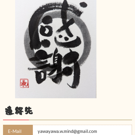
連絡先
E-Mail
yawayawa.w.mind@gmail.com