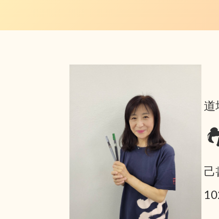
道
己
10