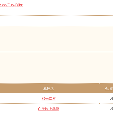
lin.ee/DzwDjhr
幸座名
会場
和光幸座
白子吹上幸座