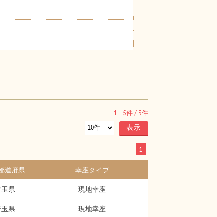
1
-
5
件 /
5
件
1
都道府県
幸座タイプ
埼玉県
現地幸座
埼玉県
現地幸座