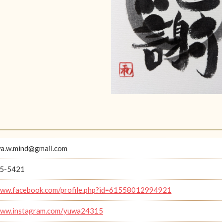
a.w.mind@gmail.com
5-5421
www.facebook.com/profile.php?id=61558012994921
/www.instagram.com/yuwa24315