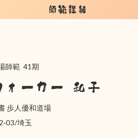
師範詳細
場師範 41期
ウォーカー 和子
書 歩人優和道場
2-03/埼玉