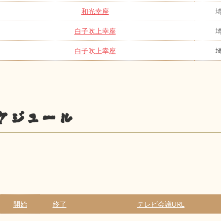
和光幸座
白子吹上幸座
白子吹上幸座
ケジュール
開始
終了
テレビ会議URL