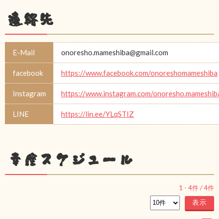
連絡先
E-Mail
onoresho.mameshiba@gmail.com
facebook
https://www.facebook.com/onoreshomameshiba
Instagram
https://www.instagram.com/onoresho.mameshib
LINE
https://lin.ee/YLqSTIZ
幸座スケジュール
1
-
4
件 /
4
件