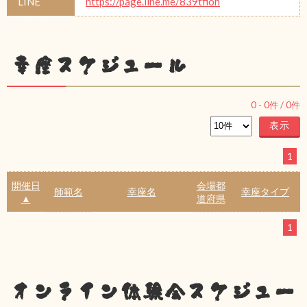
LINE
https://page.line.me/839tfioh
幸座スケジュール
0
-
0
件 /
0
件
1
開催日
会場都
師範名
幸座名
幸座タイプ
▲
道府県
1
オンライン体験会スケジュー