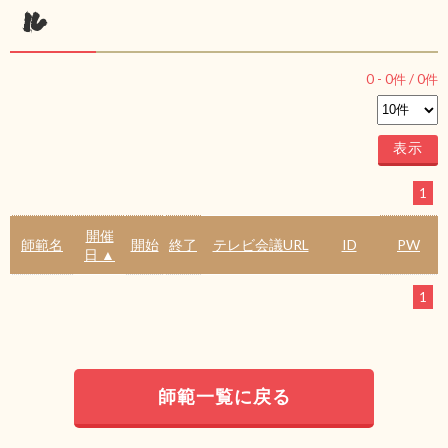
ル
0
-
0
件 /
0
件
1
開催
師範名
開始
終了
テレビ会議URL
ID
PW
日 ▲
1
師範一覧に戻る