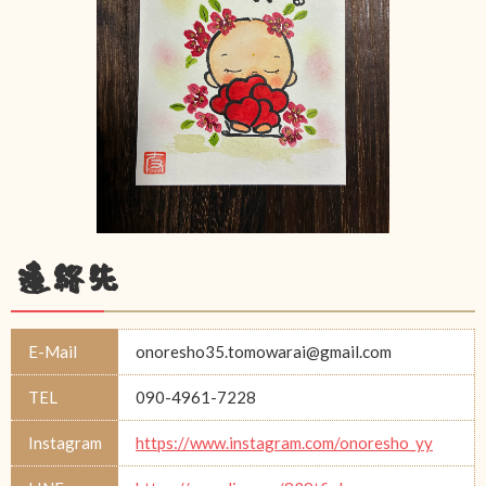
連絡先
E-Mail
onoresho35.tomowarai@gmail.com
TEL
090-4961-7228
Instagram
https://www.instagram.com/onoresho_yy