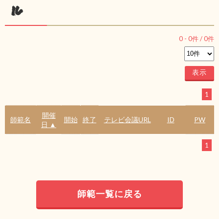
ル
0
-
0
件 /
0
件
1
開催
師範名
開始
終了
テレビ会議URL
ID
PW
日 ▲
1
師範一覧に戻る