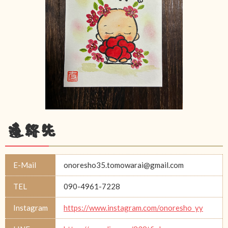
連絡先
E-Mail
onoresho35.tomowarai@gmail.com
TEL
090-4961-7228
Instagram
https://www.instagram.com/onoresho_yy