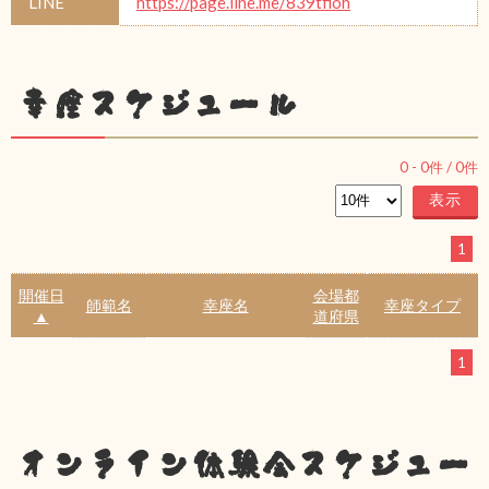
LINE
https://page.line.me/839tfioh
幸座スケジュール
0
-
0
件 /
0
件
1
開催日
会場都
師範名
幸座名
幸座タイプ
▲
道府県
1
オンライン体験会スケジュー