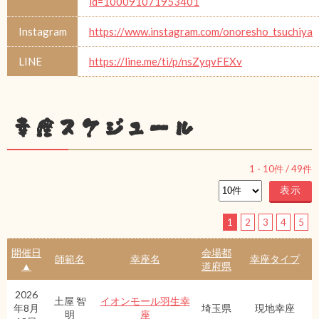
id=100091071953401
Instagram
https://www.instagram.com/onoresho_tsuchiya
LINE
https://line.me/ti/p/nsZyqvFEXv
幸座スケジュール
1
-
10
件 /
49
件
1
2
3
4
5
開催日
会場都
師範名
幸座名
幸座タイプ
▲
道府県
2026
土屋 智
イオンモール羽生幸
年8月
埼玉県
現地幸座
明
座