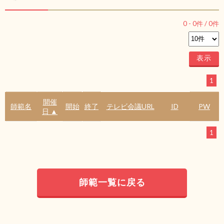
0
-
0
件 /
0
件
1
開催
師範名
開始
終了
テレビ会議URL
ID
PW
日 ▲
1
師範一覧に戻る