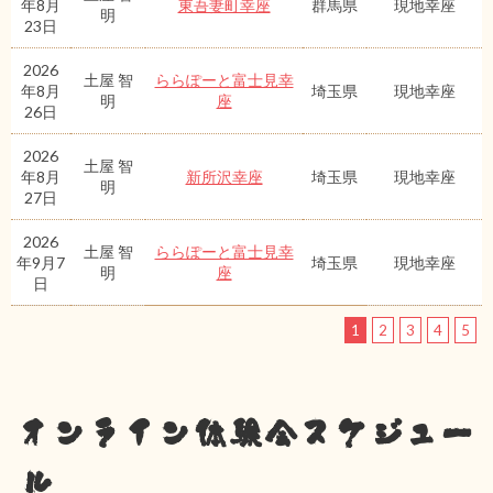
年8月
東吾妻町幸座
群馬県
現地幸座
明
23日
2026
土屋 智
ららぽーと富士見幸
年8月
埼玉県
現地幸座
明
座
26日
2026
土屋 智
年8月
新所沢幸座
埼玉県
現地幸座
明
27日
2026
土屋 智
ららぽーと富士見幸
年9月7
埼玉県
現地幸座
明
座
日
1
2
3
4
5
オンライン体験会スケジュー
ル