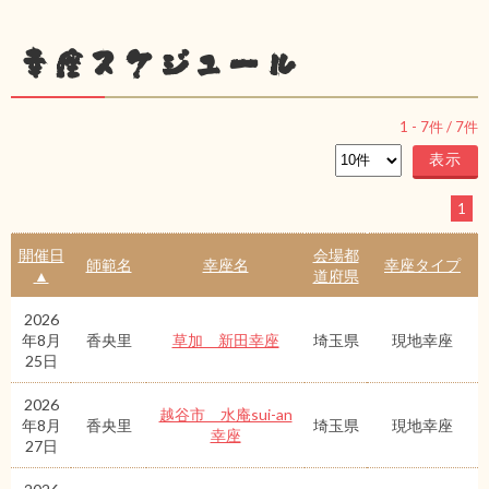
幸座スケジュール
1
-
7
件 /
7
件
1
開催日
会場都
師範名
幸座名
幸座タイプ
▲
道府県
2026
年8月
香央里
草加 新田幸座
埼玉県
現地幸座
25日
2026
越谷市 水庵sui-an
年8月
香央里
埼玉県
現地幸座
幸座
27日