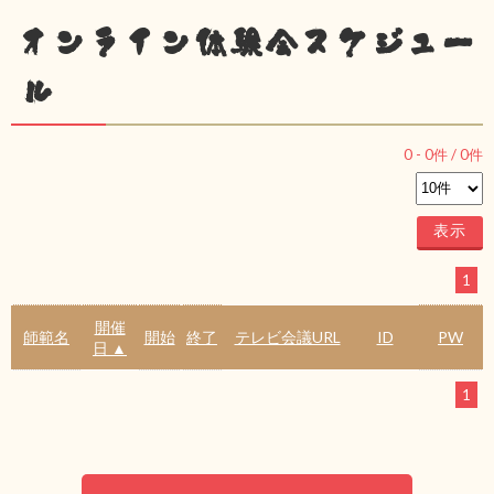
オンライン体験会スケジュー
ル
0
-
0
件 /
0
件
1
開催
師範名
開始
終了
テレビ会議URL
ID
PW
日 ▲
1