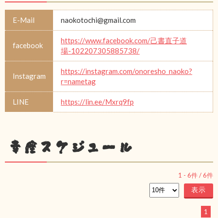
E-Mail
naokotochi@gmail.com
https://www.facebook.com/己書直子道
facebook
場-102207305885738/
https://instagram.com/onoresho_naoko?
Instagram
r=nametag
LINE
https://lin.ee/Mxrq9fp
幸座スケジュール
1
-
6
件 /
6
件
1