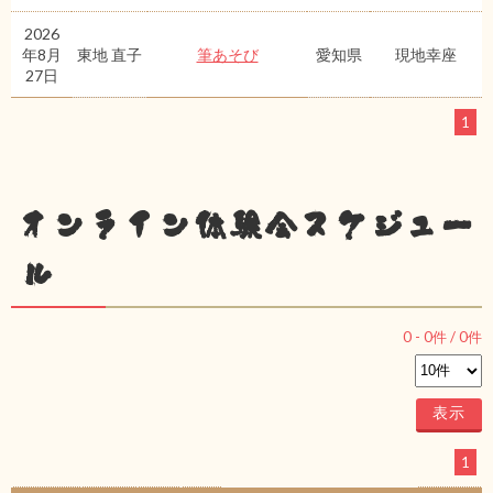
2026
年8月
東地 直子
筆あそび
愛知県
現地幸座
27日
1
オンライン体験会スケジュー
ル
0
-
0
件 /
0
件
1