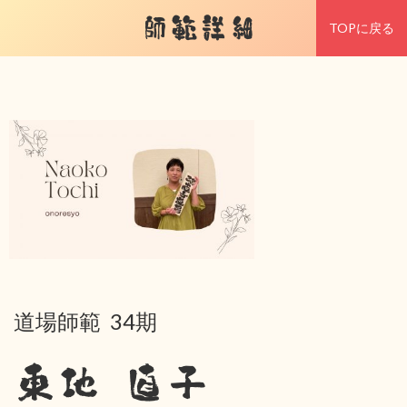
師範詳細
TOPに戻る
道場師範 34期
東地 直子